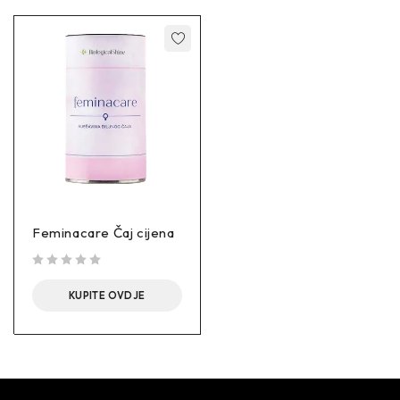
Feminacare Čaj cijena
out of 5
KUPITE OVDJE