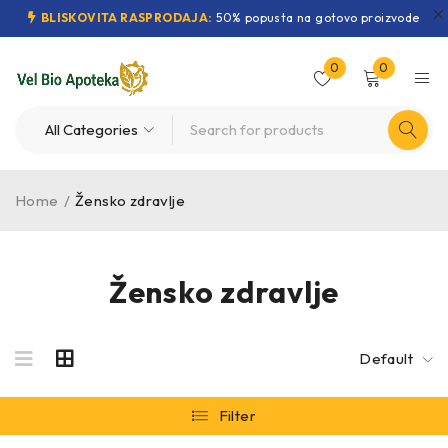
BLISKOVITA RASPRODAJA:
50% popusta na gotovo proizvode
0
0
Home
/
Žensko zdravlje
Žensko zdravlje
Default
Filter