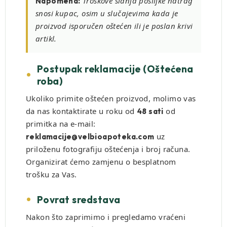
Troškove slanja pošiljke natrag
Napomena:
snosi kupac, osim u slučajevima kada je
proizvod isporučen oštećen ili je poslan krivi
artikl.
Postupak reklamacije (Oštećena
roba)
Ukoliko primite oštećen proizvod, molimo vas
da nas kontaktirate u roku od
od
48 sati
primitka na e-mail:
uz
reklamacije@velbioapoteka.com
priloženu fotografiju oštećenja i broj računa.
Organizirat ćemo zamjenu o besplatnom
trošku za Vas.
Povrat sredstava
Nakon što zaprimimo i pregledamo vraćeni