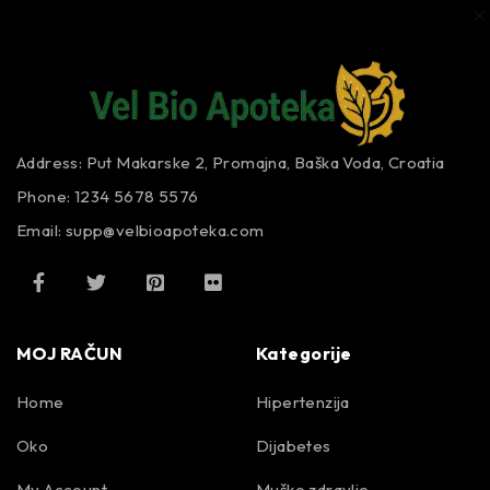
Address: Put Makarske 2, Promajna, Baška Voda, Croatia
Phone: 1234 5678 5576
Email:
supp@velbioapoteka.com
MOJ RAČUN
Kategorije
Home
Hipertenzija
Oko
Dijabetes
My Account
Muško zdravlje