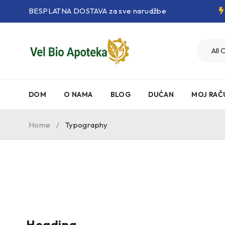
BESPLATNA DOSTAVA za sve narudžbe
DOM
O NAMA
BLOG
DUĆAN
MOJ RAČ
Home
/
Typography
Heading