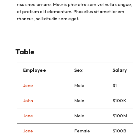
risus nec ornare. Mauris pharetra sem vel nulla congue,
et pretium elit elementum. Phasellus sit amet lorem
rhoncus, sollicitudin sem eget.
Table
Employee
Sex
Salary
Jane
Male
$1
John
Male
$100K
Jane
Male
$100M
Jane
Female
$100B