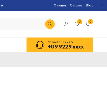
de
O nama
O nama
Blog
0
0
Nazovite nas 24/7
+09 9229 xxxx