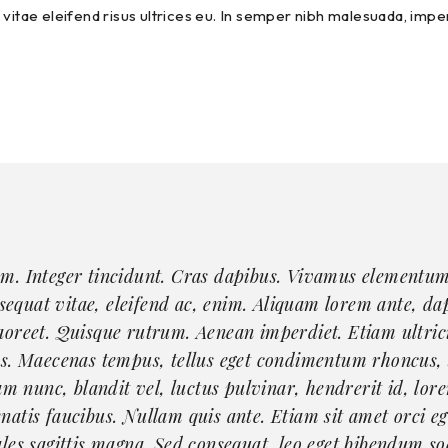
s, vitae eleifend risus ultrices eu. In semper nibh malesuada, imp
um. Integer tincidunt. Cras dapibus. Vivamus elementum
nsequat vitae, eleifend ac, enim. Aliquam lorem ante, dapi
aoreet. Quisque rutrum. Aenean imperdiet. Etiam ultric
cus. Maecenas tempus, tellus eget condimentum rhoncus,
 nunc, blandit vel, luctus pulvinar, hendrerit id, lore
atis faucibus. Nullam quis ante. Etiam sit amet orci ege
ales sagittis magna. Sed consequat, leo eget bibendum so