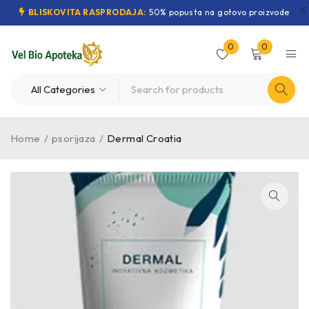
BLISKOVITA RASPRODAJA:
50% popusta na gotovo proizvode
0
0
Home
/
psorijaza
/
Dermal Croatia