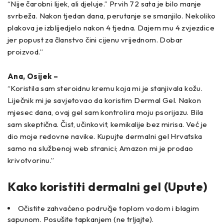
“Nije čarobni lijek, ali djeluje.” Prvih 72 sata je bilo manje
svrbeža. Nakon tjedan dana, perutanje se smanjilo. Nekoliko
plakova je izblijedjelo nakon 4 tjedna. Dajem mu 4 zvjezdice
jer popust za članstvo čini cijenu vrijednom. Dobar
proizvod.”
Ana, Osijek –
“Koristila sam steroidnu kremu koja mi je stanjivala kožu.
Liječnik mi je savjetovao da koristim Dermal Gel. Nakon
mjesec dana, ovaj gel sam kontrolira moju psorijazu. Bila
sam skeptična. Čist, učinkovit, kemikalije bez mirisa. Već je
dio moje redovne navike. Kupujte dermalni gel Hrvatska
samo na službenoj web stranici; Amazon mi je prodao
krivotvorinu.”
Kako koristiti dermalni gel (Upute)
Očistite zahvaćeno područje toplom vodom i blagim
sapunom. Posušite tapkanjem (ne trljajte).