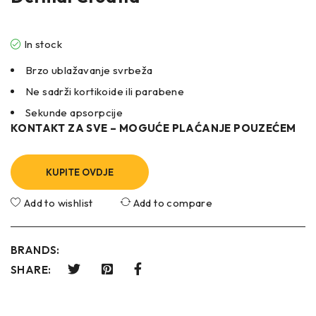
In stock
Brzo ublažavanje svrbeža
Ne sadrži kortikoide ili parabene
Sekunde apsorpcije
KONTAKT ZA SVE – MOGUĆE PLAĆANJE POUZEĆEM
KUPITE OVDJE
Add to wishlist
Add to compare
BRANDS:
SHARE: