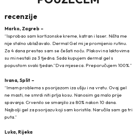
recenzije
Marko, Zagreb –
“Isprobao sam kortizonske kreme, katran i laser. Ništa me
nije stalno ublažavalo. Dermal Gel mi je promijenio rutinu.
Za 4 dana prestao sam se češati noću. Plakovi na laktovima
su mi nestali za 3 tjedna. Sada kupujem dermal gel s
popustom svaki tjedan.”Dva mjeseca. Preporučujem 100%.”
Ivana, Split –
“Imam problema s psorijazom iza ušiju i na vratu. Ovaj gel
ne masti, ne smrdi niti prlja kosu. Nanosim ga malo prije
spavanja. Crvenilo se smanjilo za 80% nakon 10 dana.
Najbolji gel za psorijazu koji sam koristila. Naručila sam ga tri
puta.”
Luka, Rijeka