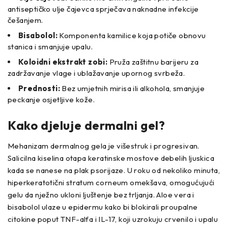
antiseptičko ulje čajevca sprječava naknadne infekcije
češanjem.
Bisabolol:
Komponenta kamilice koja potiče obnovu
stanica i smanjuje upalu.
Koloidni ekstrakt zobi:
Pruža zaštitnu barijeru za
zadržavanje vlage i ublažavanje upornog svrbeža.
Prednosti:
Bez umjetnih mirisa ili alkohola, smanjuje
peckanje osjetljive kože.
Kako djeluje dermalni gel?
Mehanizam dermalnog gela je višestruk i progresivan.
Salicilna kiselina otapa keratinske mostove debelih ljuskica
kada se nanese na plak psorijaze. U roku od nekoliko minuta,
hiperkeratotični stratum corneum omekšava, omogućujući
gelu da nježno ukloni ljuštenje bez trljanja. Aloe vera i
bisabolol ulaze u epidermu kako bi blokirali proupalne
citokine poput TNF-alfa i IL-17, koji uzrokuju crvenilo i upalu