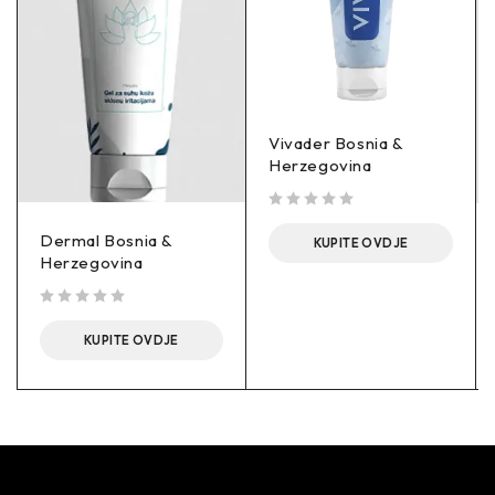
Vivader Bosnia &
Herzegovina
out of 5
Dermal Bosnia &
KUPITE OVDJE
Herzegovina
out of 5
KUPITE OVDJE