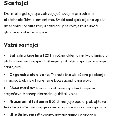
Sastojci
Dermalni gel djeluje zahvaljujući svojim prirodnim i
biotehnološkim elementima. Svaki sastojak cilja na upalu,
aberantnu proliferaciju stanica i prekomjernu suhoću,
glavne uzroke psorijaze.
Važni sastojci:
Salicilna kiselina (2%):
nježno uklanja mrtve stanice u
plakovima, smanjujući ljuštenje i poboljšavajući prodiranje
sastojaka.
Organska aloe vera:
Trenutačno ublažava peckanje i
iritaciju. Dubinski hidratizira bez začepljenja pora.
Shea maslac:
Prirodna obnova lipidne barijere
sprječava transepidermalni gubitak vode.
Niacinamid (vitamin B3):
Smanjuje upalu, poboljšava
teksturu kože i smanjuje crvenilo povezano s psorijazom.
Ulje čajevca:
Učinkovito antifungalno i prirodno