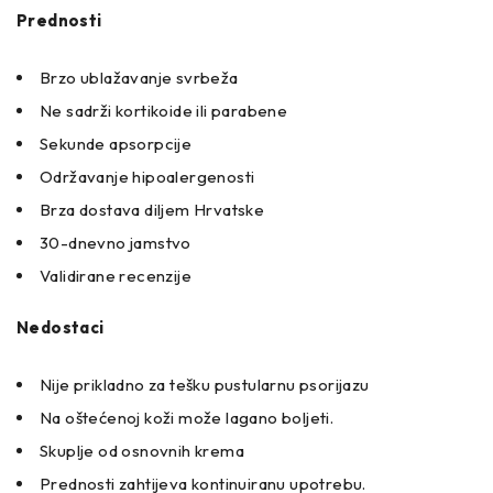
Prednosti
Brzo ublažavanje svrbeža
Ne sadrži kortikoide ili parabene
Sekunde apsorpcije
Održavanje hipoalergenosti
Brza dostava diljem Hrvatske
30-dnevno jamstvo
Validirane recenzije
Nedostaci
Nije prikladno za tešku pustularnu psorijazu
Na oštećenoj koži može lagano boljeti.
Skuplje od osnovnih krema
Prednosti zahtijeva kontinuiranu upotrebu.