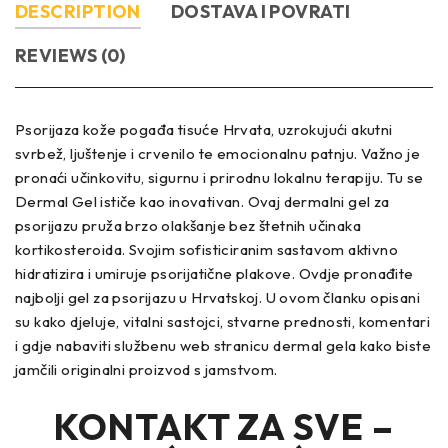
DESCRIPTION
DOSTAVA I POVRATI
REVIEWS (0)
Psorijaza kože pogađa tisuće Hrvata, uzrokujući akutni
svrbež, ljuštenje i crvenilo te emocionalnu patnju. Važno je
pronaći učinkovitu, sigurnu i prirodnu lokalnu terapiju. Tu se
Dermal Gel ističe kao inovativan. Ovaj dermalni gel za
psorijazu pruža brzo olakšanje bez štetnih učinaka
kortikosteroida. Svojim sofisticiranim sastavom aktivno
hidratizira i umiruje psorijatične plakove. Ovdje pronađite
najbolji gel za psorijazu u Hrvatskoj. U ovom članku opisani
su kako djeluje, vitalni sastojci, stvarne prednosti, komentari
i gdje nabaviti službenu web stranicu dermal gela kako biste
jamčili originalni proizvod s jamstvom.
KONTAKT ZA SVE –