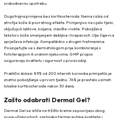
svakodnevnu upotrebu.
Dugotrajna primjena bez kortikosteroida: Nema rizika od
atrofije kože ili povratnog efekta. Primjenjivo na cijelo tijelo,
uključujući laktove, koljena, vlasište i nokte. Poboljšava
teksturu kože smanjenjem debljine i hrapavosti. Ulje čajevca
sprječava infekcije. Kompatibilno s drugim tretmanima:
Posavjetujte se s dermatologom prije kombiniranja s
fototerapijom ili oralnim lijekovima. GMP propisi
osiguravaju kvalitetu i sigurnost u proizvodnji.
Praktični dokazi: 89% od 200 internih korisnika primijetilo je
znatno poboljšanje u prvom tjednu. 76% je prestalo uzimati
lokalne kortikosteroide nakon 30 dana.
Zašto odabrati Dermal Gel?
Dermal Gel se ističe na tržištu krema za psorijazu zbog
svoje učinkovitosti, sastojaka farmaceutske kvalitete i