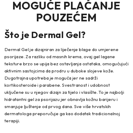
MOGUĆE PLAĆANJE
POUZEĆEM
Što je
Dermal Gel
?
Dermal Gel je dizajniran za liječenje blage do umjerene
psorijaze. Za razliku od masnih krema, ovaj gel lagane
teksture brzo se upija bez ostavljanja ostataka, omogućujući
aktivnim sastojcima da prodru u duboke slojeve kože.
Dugotrajna upotreba je moguća jer ne sadrži
kortikosteroide i parabene. Svestranost i udobnost
uključene su u njegov dizajn za tijelo i vlasište. To je najbolji
hidratantni gel za psorijazu jer obnavlja kožnu barijeru i
smanjuje ljuštenje od prvog dana. Sve više hrvatskih
dermatologa preporučuje ga kao dodatak tradicionalnoj
terapiji.