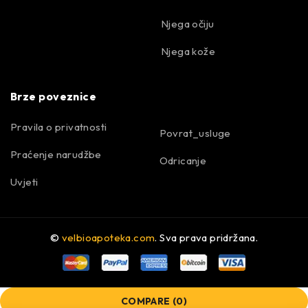
Njega očiju
Njega kože
Brze poveznice
Pravila o privatnosti
Povrat_usluge
Praćenje narudžbe
Odricanje
Uvjeti
©
velbioapoteka.com
. Sva prava pridržana.
COMPARE
(0)