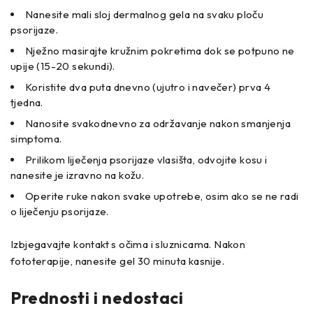
Nanesite mali sloj dermalnog gela na svaku ploču
psorijaze.
Nježno masirajte kružnim pokretima dok se potpuno ne
upije (15-20 sekundi).
Koristite dva puta dnevno (ujutro i navečer) prva 4
tjedna.
Nanosite svakodnevno za održavanje nakon smanjenja
simptoma.
Prilikom liječenja psorijaze vlasišta, odvojite kosu i
nanesite je izravno na kožu.
Operite ruke nakon svake upotrebe, osim ako se ne radi
o liječenju psorijaze.
Izbjegavajte kontakt s očima i sluznicama. Nakon
fototerapije, nanesite gel 30 minuta kasnije.
Prednosti i nedostaci