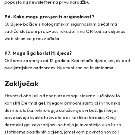
popusta na newsletter na prvu narudžbu.
P6. Kako mogu provjeriti originalnost?
O: Bijele bočice s holografskim sigurnosnim pečatima
sadrže službeni proizvod. Također ima QR kod za valjanost
web stranice proizvođača.
P7. Mogu li ga koristiti djeca?
O: Samo za stariju od 12 godina. Kod mlađe djece, uvijek pod
pedijatrijskim nadzorom. Nije testiran na trudnicama.
Zaključak
Hrvatski oboljeli od psorijaze mogu sigurno i učinkovito
koristiti Dermal gel. Njegovi prirodni sastojci i vrhunska
dermatološka tehnologija ublažavaju svrbež, ljuštenje i
povećavaju kvalitetu života bez kortikosteroida. Ovaj
dermalni gel za psorijazu najbolja je investicija u kožu sa
stotinama pozitivnih ocjena, jamstvom povrata novca i