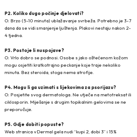
P2. Koliko dugo počinje djelovati?
O: Brzo (5-10 minuta) ublažavanje svrbeža. Potrebno je 3-7
dana da se vidi smanjenje ljuštenja. Plakovi nestaju nakon 2-
4 tjedna.
P3. Postoje li nuspojave?
O: Vrlo dobro se podnosi. Osobe s jako oštećenom kožom
mogu osjetiti kratkotrajno peckanje koje traje nekoliko
minuta. Bez steroida, stoga nema atrofije.
P4. Mogu li ga uzimati s lijekovima za psorijazu?
O: Posjetite svog dermatologa. Ne utječe na metotreksat ili
ciklosporin. Miješanje s drugim topikalnim gelovima se ne
preporučuje.
P5. Gdje dobiti popuste?
Web stranica vDermal gela nudi “kupi 2, dobi 3” i 15%