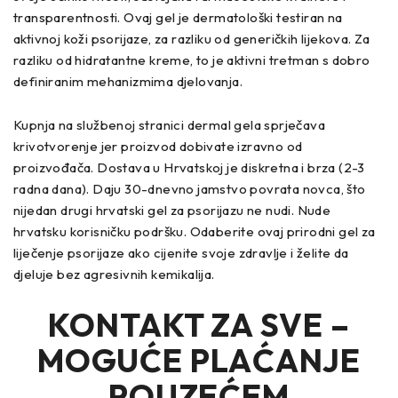
transparentnosti. Ovaj gel je dermatološki testiran na
aktivnoj koži psorijaze, za razliku od generičkih lijekova. Za
razliku od hidratantne kreme, to je aktivni tretman s dobro
definiranim mehanizmima djelovanja.
Kupnja na službenoj stranici dermal gela sprječava
krivotvorenje jer proizvod dobivate izravno od
proizvođača. Dostava u Hrvatskoj je diskretna i brza (2-3
radna dana). Daju 30-dnevno jamstvo povrata novca, što
nijedan drugi hrvatski gel za psorijazu ne nudi. Nude
hrvatsku korisničku podršku. Odaberite ovaj prirodni gel za
liječenje psorijaze ako cijenite svoje zdravlje i želite da
djeluje bez agresivnih kemikalija.
KONTAKT ZA SVE –
MOGUĆE PLAĆANJE
POUZEĆEM