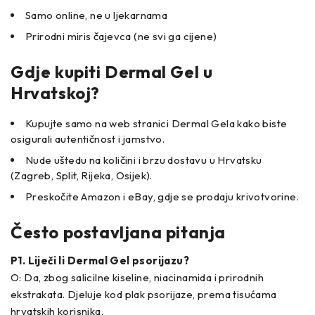
Samo online, ne u ljekarnama
Prirodni miris čajevca (ne svi ga cijene)
Gdje kupiti Dermal Gel u
Hrvatskoj?
Kupujte samo na web stranici Dermal Gela kako biste
osigurali autentičnost i jamstvo.
Nude uštedu na količini i brzu dostavu u Hrvatsku
(Zagreb, Split, Rijeka, Osijek).
Preskočite Amazon i eBay, gdje se prodaju krivotvorine.
Često postavljana pitanja
P1. Liječi li Dermal Gel psorijazu?
O: Da, zbog salicilne kiseline, niacinamida i prirodnih
ekstrakata. Djeluje kod plak psorijaze, prema tisućama
hrvatskih korisnika.