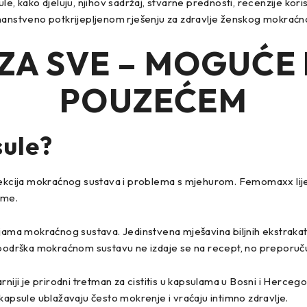
kako djeluju, njihov sadržaj, stvarne prednosti, recenzije koris
znanstveno potkrijepljenom rješenju za zdravlje ženskog mokraćn
ZA SVE – MOGUĆE
POUZEĆEM
ule
?
nfekcija mokraćnog sustava i problema s mjehurom. Femomaxx lije
ome.
jama mokraćnog sustava. Jedinstvena mješavina biljnih ekstrakata, 
rška mokraćnom sustavu ne izdaje se na recept, no preporučuje 
niji je prirodni tretman za cistitis u kapsulama u Bosni i Hercegov
kapsule ublažavaju često mokrenje i vraćaju intimno zdravlje.