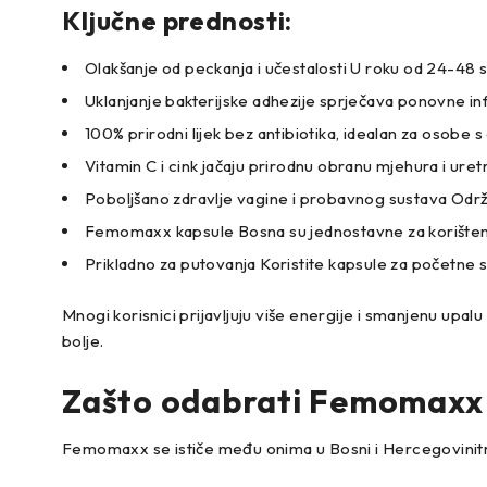
Ključne prednosti:
Olakšanje od peckanja i učestalosti U roku od 24-48 
Uklanjanje bakterijske adhezije sprječava ponovne infek
100% prirodni lijek bez antibiotika, idealan za osobe s
Vitamin C i cink jačaju prirodnu obranu mjehura i uretre
Poboljšano zdravlje vagine i probavnog sustava Održav
Femomaxx kapsule Bosna su jednostavne za korištenj
Prikladno za putovanja Koristite kapsule za početne 
Mnogi korisnici prijavljuju više energije i smanjenu upalu
bolje.
Zašto odabrati Femomaxx
Femomaxx se ističe među onima u Bosni i Hercegovinitretm