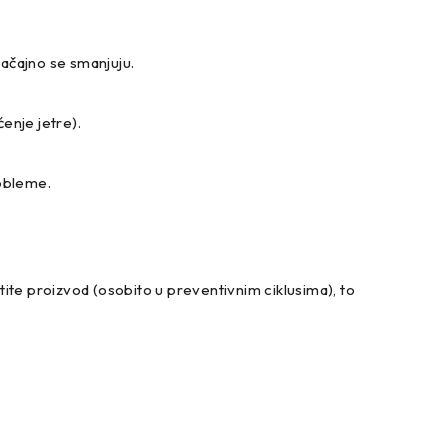
načajno se smanjuju.
ćenje jetre).
robleme.
istite proizvod (osobito u preventivnim ciklusima), to