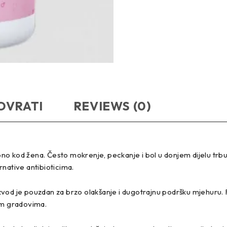
OVRATI
REVIEWS (0)
ebno kod žena. Često mokrenje, peckanje i bol u donjem dijelu trbu
native antibioticima.
vod je pouzdan za brzo olakšanje i dugotrajnu podršku mjehuru. F
im gradovima.