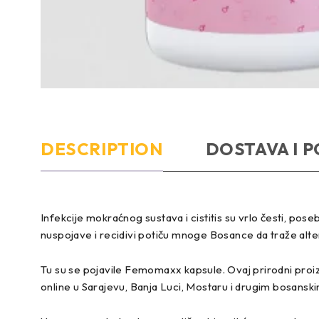
DESCRIPTION
DOSTAVA I P
Infekcije mokraćnog sustava i cistitis su vrlo česti, pos
nuspojave i recidivi potiču mnoge Bosance da traže alter
Tu su se pojavile Femomaxx kapsule. Ovaj prirodni proiz
online u Sarajevu, Banja Luci, Mostaru i drugim bosansk