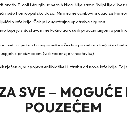
t protiv E. coli i drugih urinarnih klica. Nije samo “biljni lijek” bez
i nude homeopatske doze. Minimalna učinkovita doza za Femoma
jivičnih infekcija. Čak je i dugotrajna upotreba sigurna.
e kupnju s dostavom na kućnu adresu ili preuzimanjem u partne
udi vrijednost u usporedbi s čestim posjetima liječniku i tret
 uspjeh s proizvodom (vidi recenzije u nastavku).
ešenja, nuspojava antibiotika ili straha od nove infekcije. To je na
ZA SVE – MOGUĆE
POUZEĆEM