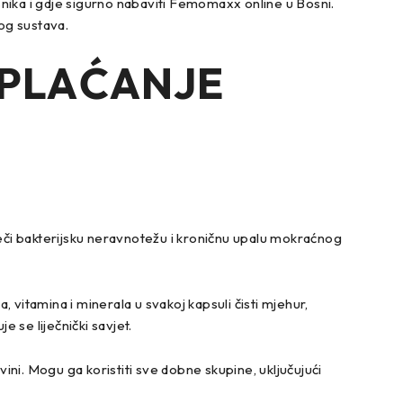
nika i gdje sigurno nabaviti Femomaxx online u Bosni.
og sustava.
 PLAĆANJE
či bakterijsku neravnotežu i kroničnu upalu mokraćnog
vitamina i minerala u svakoj kapsuli čisti mjehur,
se liječnički savjet.
ini. Mogu ga koristiti sve dobne skupine, uključujući