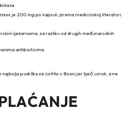
 dokaza.
xx je 200 mg po kapsuli, prema medicinskoj literaturi.
rskim ljekarnama, za razliku od drugih međunarodnih
manima antibioticima.
jbolja podrška za cistitis u Bosni jer liječi uzrok, a ne
 PLAĆANJE