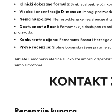
Klinički dokazana formula:
Svaki sastojak je učinkovi
Visoka koncentracija D-manoze:
Mnogi proizvođač
Nema nuspojava:
Nema bakterijske rezistencije ili gl
Dostupnost u Bosni:
Femomaxx je dostupan za onlin
proizvoda.
Konkurentna cijena:
Femomaxx Bosna i Hercegovina n
Prave recenzije:
Stotine bosanskih žena prijavile su
Tablete Femomaxx idealne su ako ste umorni od prolaznih rj
samo simptome.
KONTAKT 
Recenzije kupaca