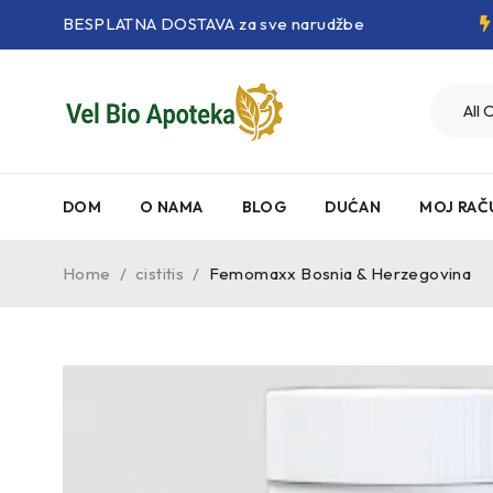
BESPLATNA DOSTAVA za sve narudžbe
DOM
O NAMA
BLOG
DUĆAN
MOJ RAČ
Home
/
cistitis
/
Femomaxx Bosnia & Herzegovina