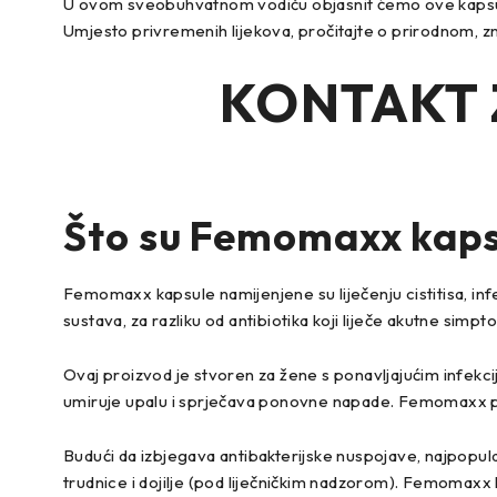
U ovom sveobuhvatnom vodiču objasnit ćemo ove kapsule, 
Umjesto privremenih lijekova, pročitajte o prirodnom, 
KONTAKT 
Što su
Femomaxx kaps
Femomaxx kapsule namijenjene su liječenju cistitisa, i
sustava, za razliku od antibiotika koji liječe akutne simpt
Ovaj proizvod je stvoren za žene s ponavljajućim infekci
umiruje upalu i sprječava ponovne napade. Femomaxx pod
Budući da izbjegava antibakterijske nuspojave, najpopular
trudnice i dojilje (pod liječničkim nadzorom). Femomaxx 