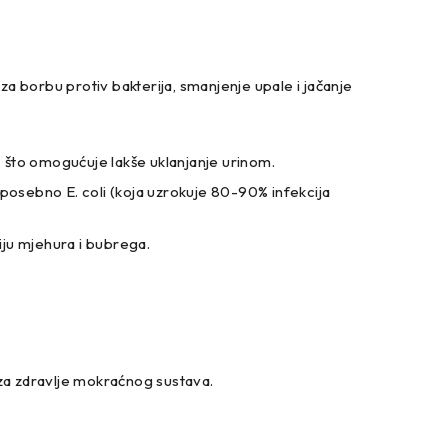
za borbu protiv bakterija, smanjenje upale i jačanje
ra, što omogućuje lakše uklanjanje urinom.
 posebno E. coli (koja uzrokuje 80-90% infekcija
ciju mjehura i bubrega.
 za zdravlje mokraćnog sustava.