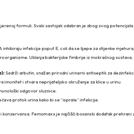
jerenoj formuli. Svaki sastojak odabran je zbog svog potencijala 
A inhibiraju infekcije poput E. coli da se lijepe za stijenke mjehu
kroorganizme. Uklanja bakterijske fimbrije iz mokraćnog sustava,
):
Sadrži arbutin, snažan prirodni urinarni antiseptik za dezinfek
 imunitet i stvara neprijateljsko okruženje za klice u urinu.
unološki odgovor sluznice.
ećava protok urina kako bi se “isprale” infekcije.
e i konzervansa. Femomaxx je najčišći bosanski dodatak prehrani