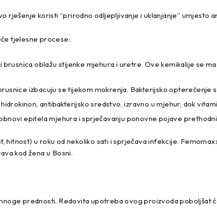
ješenje koristi “prirodno odljepljivanje i uklanjanje” umjesto antibi
eće tjelesne procese:
brusnica oblažu stijenke mjehura i uretre. Ove kemikalije se mask
rusnice izbacuju se tijekom mokrenja. Bakterijsko opterećenje 
rokinon, antibakterijsko sredstvo, izravno u mjehur, dok vitamin 
 obnovi epitela mjehura i sprječavanju ponovne pojave prethodnih
 hitnost) u roku od nekoliko sati i sprječava infekcije. Femomaxx
tava kod žena u Bosni.
oge prednosti. Redovita upotreba ovog proizvoda poboljšat će 