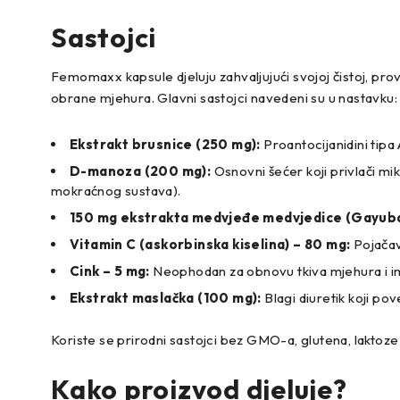
Sastojci
Femomaxx kapsule djeluju zahvaljujući svojoj čistoj, prov
obrane mjehura. Glavni sastojci navedeni su u nastavku:
Ekstrakt brusnice (250 mg):
Proantocijanidini tipa 
D-manoza (200 mg):
Osnovni šećer koji privlači mi
mokraćnog sustava).
150 mg ekstrakta medvjeđe medvjedice (Gayuba
Vitamin C (askorbinska kiselina) – 80 mg:
Pojačava
Cink – 5 mg:
Neophodan za obnovu tkiva mjehura i im
Ekstrakt maslačka (100 mg):
Blagi diuretik koji pov
Koriste se prirodni sastojci bez GMO-a, glutena, laktoz
Kako proizvod djeluje?