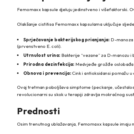
Femomaxx kapsule djeluju jedinstveno i višefaktorski. Ovo r
Olakšanje cistitisa Femomaxx kapsulama uključuje sljed
Sprječavanje bakterijskog prianjanja:
D-manoza i 
(prvenstveno E. coli).
Utrnulost urina:
Bakterije “vezane” za D-manozu i b
Prirodna dezinfekcija:
Medvjeđe grožđe oslobađa hid
Obnova i prevencija:
Cink i antioksidansi pomažu u
Ovaj tretman poboljšava simptome (peckanje, učestalost,
revolucionarni su skok u terapiji zdravlja mokraćnog sus
Prednosti
Osim trenutnog ublažavanja, Femomaxx kapsule imaju mn