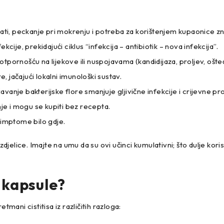
sati, peckanje pri mokrenju i potreba za korištenjem kupaonice z
cije, prekidajući ciklus “infekcija – antibiotik – nova infekcija”.
 otpornošću na lijekove ili nuspojavama (kandidijaza, proljev, ošte
, jačajući lokalni imunološki sustav.
anje bakterijske flore smanjuje gljivične infekcije i crijevne p
e i mogu se kupiti bez recepta.
simptome bilo gdje.
 zdjelice. Imajte na umu da su ovi učinci kumulativni; što dulje kor
 kapsule?
ani cistitisa iz različitih razloga: