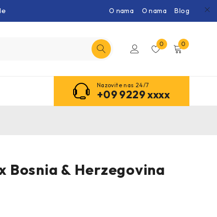
de
O nama
O nama
Blog
0
0
Nazovite nas 24/7
+09 9229 xxxx
 Bosnia & Herzegovina