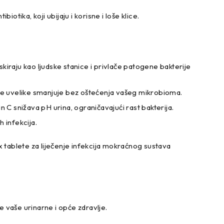
otika, koji ubijaju i korisne i loše klice.
iraju kao ljudske stanice i privlače patogene bakterije
se uvelike smanjuje bez oštećenja vašeg mikrobioma.
C snižava pH urina, ograničavajući rast bakterija.
 infekcija.
 tablete za liječenje infekcija mokraćnog sustava
vaše urinarne i opće zdravlje.