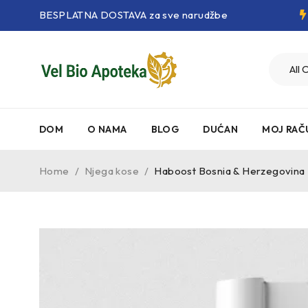
BESPLATNA DOSTAVA za sve narudžbe
DOM
O NAMA
BLOG
DUĆAN
MOJ RAČ
Home
/
Njega kose
/
Haboost Bosnia & Herzegovina