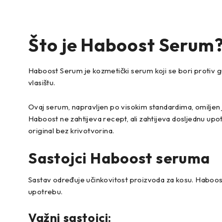
Što je
Haboost Serum
Haboost Serum je kozmetički serum koji se bori protiv gubi
vlasištu.
Ovaj serum, napravljen po visokim standardima, omiljen j
Haboost ne zahtijeva recept, ali zahtijeva dosljednu upo
original bez krivotvorina.
Sastojci Haboost seruma
Sastav određuje učinkovitost proizvoda za kosu. Haboost s
upotrebu.
Važni sastojci: