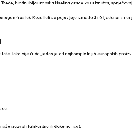
reće, biotin i hijaluronska kiselina grade kosu iznutra, sprječav
anagen (rasta). Rezultati se pojavljuju između 3 i 6 tjedana: smanj
a
ate. Iako nije čudo, jedan je od najkompletnijih europskih proiz
eca.
že izazvati tahikardiju ili dlake na licu).