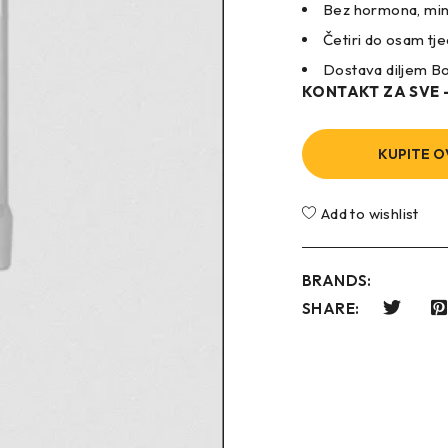
Bez hormona, min
Četiri do osam tje
Dostava diljem B
KONTAKT ZA SVE
KUPITE O
Add to wishlist
BRANDS:
SHARE: