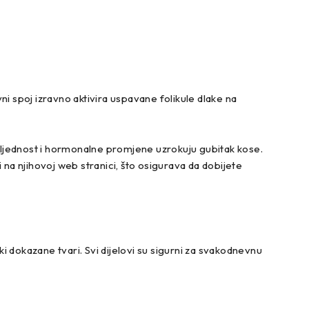
vni spoj izravno aktivira uspavane folikule dlake na
asljednost i hormonalne promjene uzrokuju gubitak kose.
 na njihovoj web stranici, što osigurava da dobijete
ki dokazane tvari. Svi dijelovi su sigurni za svakodnevnu