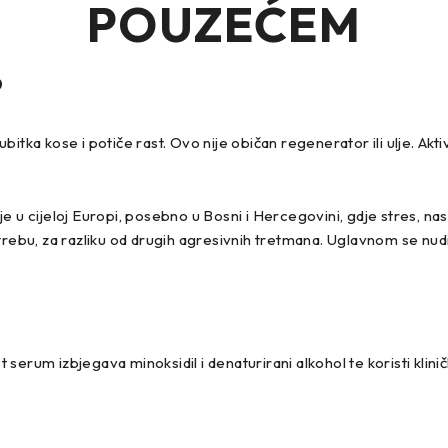
POUZEĆEM
?
tka kose i potiče rast. Ovo nije običan regenerator ili ulje. Akti
e u cijeloj Europi, posebno u Bosni i Hercegovini, gdje stres, n
trebu, za razliku od drugih agresivnih tretmana. Uglavnom se nudi
erum izbjegava minoksidil i denaturirani alkohol te koristi klinič