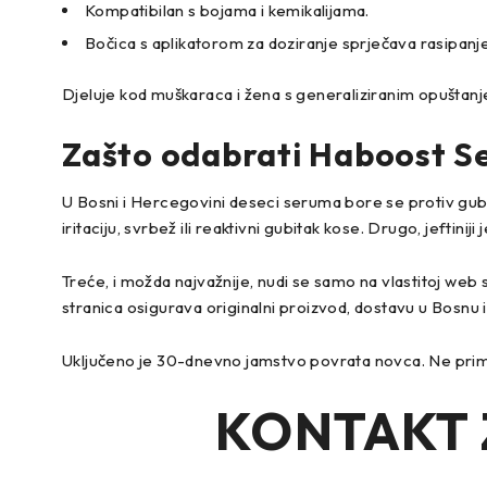
Kompatibilan s bojama i kemikalijama.
Bočica s aplikatorom za doziranje sprječava rasipanj
Djeluje kod muškaraca i žena s generaliziranim opuštanjem
Zašto odabrati Haboost S
U Bosni i Hercegovini deseci seruma bore se protiv gubitk
iritaciju, svrbež ili reaktivni gubitak kose. Drugo, jeftinij
Treće, i možda najvažnije, nudi se samo na vlastitoj web 
stranica osigurava originalni proizvod, dostavu u Bosnu i
Uključeno je 30-dnevno jamstvo povrata novca. Ne primj
KONTAKT 