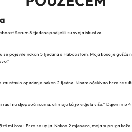
POUZEĆEM
ka
aboost Serum 8 tjedana podijelili su svoja iskustva.
 su se pojavile nakon 5 tjedana s Haboostom. Moja kosa je gušć
evo.”
zaustavio opadanje nakon 2 tjedna. Nisam očekivao brze rezultate
 rast na sljepoočnicama, ali moja kći je vidjela više.” Dajem mu 4
čisti mi kosu. Brzo se upija. Nakon 2 mjeseca, moja supruga kaže 