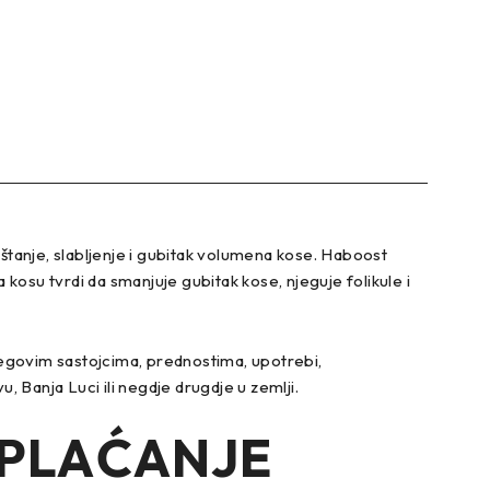
tanje, slabljenje i gubitak volumena kose. Haboost
kosu tvrdi da smanjuje gubitak kose, njeguje folikule i
njegovim sastojcima, prednostima, upotrebi,
Banja Luci ili negdje drugdje u zemlji.
 PLAĆANJE