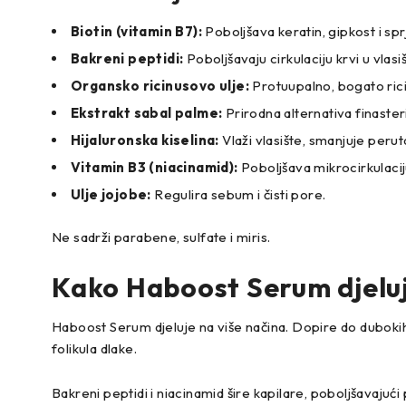
Biotin (vitamin B7):
Poboljšava keratin, gipkost i sp
Bakreni peptidi:
Poboljšavaju cirkulaciju krvi u vlasiš
Organsko ricinusovo ulje:
Protuupalno, bogato rici
Ekstrakt sabal palme:
Prirodna alternativa finaste
Hijaluronska kiselina:
Vlaži vlasište, smanjuje peruta
Vitamin B3 (niacinamid):
Poboljšava mikrocirkulacij
Ulje jojobe:
Regulira sebum i čisti pore.
Ne sadrži parabene, sulfate i miris.
Kako Haboost Serum djeluj
Haboost Serum djeluje na više načina. Dopire do dubokih
folikula dlake.
Bakreni peptidi i niacinamid šire kapilare, poboljšavajući