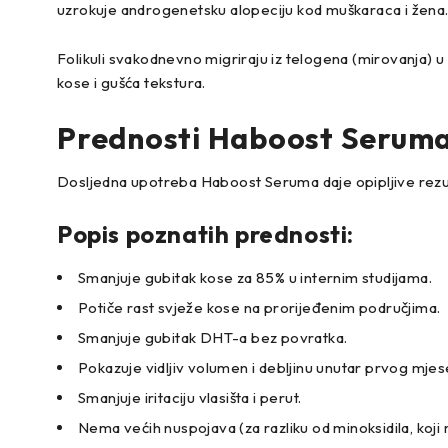
uzrokuje androgenetsku alopeciju kod muškaraca i žena. T
Folikuli svakodnevno migriraju iz telogena (mirovanja) u 
kose i gušća tekstura.
Prednosti Haboost Serum
Dosljedna upotreba Haboost Seruma daje opipljive rezult
Popis poznatih prednosti:
Smanjuje gubitak kose za 85% u internim studijama.
Potiče rast svježe kose na prorijeđenim područjima.
Smanjuje gubitak DHT-a bez povratka.
Pokazuje vidljiv volumen i debljinu unutar prvog mjes
Smanjuje iritaciju vlasišta i perut.
Nema većih nuspojava (za razliku od minoksidila, koji mo