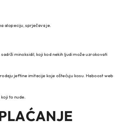
a alopeciju, sprječava je.
adrži minoksidil, koji kod nekih ljudi može uzrokovati
 prodaju jeftine imitacije koje oštećuju kosu. Haboost web
koji to nude.
 PLAĆANJE