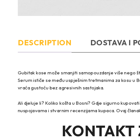
DESCRIPTION
DOSTAVA I P
Gubitak kose može smanjiti samopouzdanje više nego što 
Serum ističe se među uspješnim tretmanima za kosu u Bosn
vraća gustoću bez agresivnih sastojaka.
Ali djeluje li? Koliko košta u Bosni? Gdje sigurno kupov
nuspojavama i stvarnim recenzijama kupaca. Ovaj članak
KONTAKT 