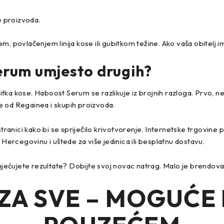
e proizvoda.
, povlačenjem linija kose ili gubitkom težine. Ako vaša obitelj im
erum umjesto drugih?
a kose. Haboost Serum se razlikuje iz brojnih razloga. Prvo, ne s
i je od Regainea i skupih proizvoda.
stranici kako bi se spriječilo krivotvorenje. Internetske trgovine
 Hercegovinu i uštede za više jedinica ili besplatnu dostavu.
ećujete rezultate? Dobijte svoj novac natrag. Malo je brendova 
ZA SVE – MOGUĆE