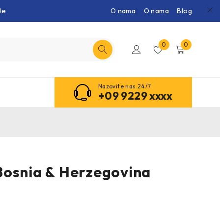
de
O nama
O nama
Blog
0
0
Nazovite nas 24/7
+09 9229 xxxx
osnia & Herzegovina