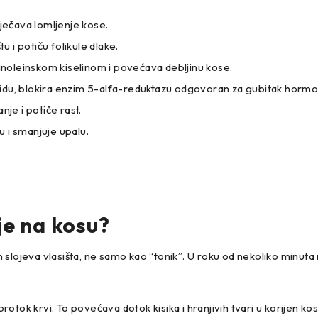
rječava lomljenje kose.
tu i potiču folikule dlake.
noleinskom kiselinom i povećava debljinu kose.
ridu, blokira enzim 5-alfa-reduktazu odgovoran za gubitak hormo
nje i potiče rast.
u i smanjuje upalu.
e na kosu?
 slojeva vlasišta, ne samo kao “tonik”. U roku od nekoliko minut
 protok krvi. To povećava dotok kisika i hranjivih tvari u korijen