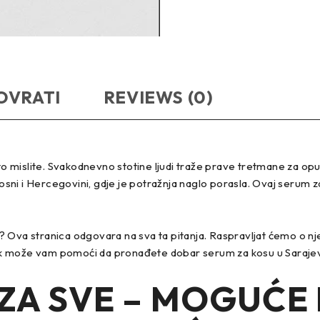
OVRATI
REVIEWS (0)
mislite. Svakodnevno stotine ljudi traže prave tretmane za opuš
i i Hercegovini, gdje je potražnja naglo porasla. Ovaj serum za 
ati? Ova stranica odgovara na sva ta pitanja. Raspravljat ćemo o 
 može vam pomoći da pronađete dobar serum za kosu u Sarajevu, 
ZA SVE – MOGUĆE