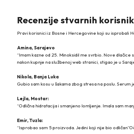
Recenzije stvarnih korisni
Pravi korisnici iz Bosne i Hercegovine koji su isprobali H
Amina, Sarajevo
“Imam kazne od 25. Minoksidil me svrbio. Nove dlačice
nakon kupnje na službenoj web stranici, stigao je u Saraj
Nikola, Banja Luka
Gubio sam kosu u šakama zbog stresa na poslu. Serum je 
Lejla, Mostar:
“Odlična hidratacija i smanjeno lomljenje. Imala sam manji
Emir, Tuzla:
“Isprobao sam 5 proizvoda. Jedini koji nije bio odličan”O