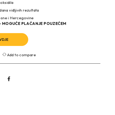
oksidila
dana vidljivih rezultata
osne i Hercegovine
 – MOGUĆE PLAĆANJE POUZEĆEM
VDJE
Add to compare