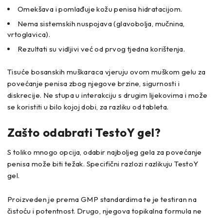
Omekšava i pomlađuje kožu penisa hidratacijom.
Nema sistemskih nuspojava (glavobolja, mučnina,
vrtoglavica).
Rezultati su vidljivi već od prvog tjedna korištenja.
Tisuće bosanskih muškaraca vjeruju ovom muškom gelu za
povećanje penisa zbog njegove brzine, sigurnosti i
diskrecije. Ne stupa u interakciju s drugim lijekovima i može
se koristiti u bilo kojoj dobi, za razliku od tableta.
Zašto odabrati TestoY gel?
S toliko mnogo opcija, odabir najboljeg gela za povećanje
penisa može biti težak. Specifični razlozi razlikuju TestoY
gel.
Proizveden je prema GMP standardima te je testiran na
čistoću i potentnost. Drugo, njegova topikalna formula ne