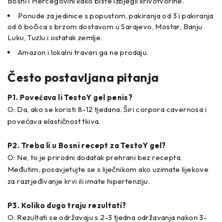
Bosni i Hercegovini kako biste izbjegli krivotvorine.
Ponude za jedinice s popustom, pakiranja od 3 i pakiranja
od 6 bočica s brzom dostavom u Sarajevo, Mostar, Banju
Luku, Tuzlu i ostatak zemlje.
Amazon i lokalni travari ga ne prodaju.
Često postavljana pitanja
P1. Povećava li TestoY gel penis?
O: Da, ako se koristi 8-12 tjedana. Širi corpora cavernosa i
povećava elastičnost tkiva.
P2. Treba li u Bosni recept za TestoY gel?
O: Ne, to je prirodni dodatak prehrani bez recepta.
Međutim, posavjetujte se s liječnikom ako uzimate lijekove
za razrjeđivanje krvi ili imate hipertenziju.
P3. Koliko dugo traju rezultati?
O: Rezultati se održavaju s 2-3 tjedna održavanja nakon 3-