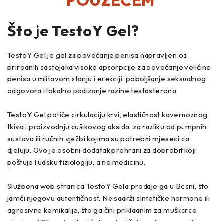
POUZEĆEM
Što je
TestoY
Gel?
TestoY Gel je gel za povećanje penisa napravljen od
prirodnih sastojaka visoke apsorpcije za povećanje veličine
penisa u mlitavom stanju i erekciji, poboljšanje seksualnog
odgovora i lokalno podizanje razine testosterona.
TestoY Gel potiče cirkulaciju krvi, elastičnost kavernoznog
tkiva i proizvodnju dušikovog oksida, za razliku od pumpnih
sustava ili ručnih vježbi kojima su potrebni mjeseci da
djeluju. Ovo je osobni dodatak prehrani za dobrobit koji
poštuje ljudsku fiziologiju, a ne medicinu.
Službena web stranica TestoY Gela prodaje ga u Bosni, što
jamči njegovu autentičnost. Ne sadrži sintetičke hormone ili
agresivne kemikalije, što ga čini prikladnim za muškarce