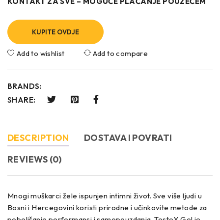
KONTAKT ZA SVE – MOGUĆE PLAĆANJE POUZEĆEM
KUPITE OVDJE
Add to wishlist
Add to compare
BRANDS:
SHARE:
DESCRIPTION
DOSTAVA I POVRATI
REVIEWS (0)
Mnogi muškarci žele ispunjen intimni život. Sve više ljudi u
Bosni i Hercegovini koristi prirodne i učinkovite metode za
poboljšanje performansi i samopouzdanja. TestoY Gel je