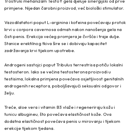
Trostruki mehanizam TestoY gela djeluje sinergijski od prve
primjene. Nijedan čarobni proizvod, već biološki stimulator.
Vazodilatatori poput L-arginina i kofeina povećavaju protok
krvi u corpora cavernosa odmah nakon nanošenja gela na
čisti penis. Erekcija većeg promjera je čvršća i traje dulje.
Stanice erektilnog tkiva šire se i dobivaju kapacitet
zadržavanja krvi tijekom upotrebe.
Androgeni sastojci poput Tribulus terrestrisa potiču lokalni
testosteron. Iako se većina testosterona proizvodi u
testisima, lokalna primjena povećava osjetljivost genitalnih
androgenih receptora, poboljšavajući seksualni odgovor i
želju.
Treće, aloe vera i vitamin B3 vlaže i regeneriraju kožu i
tunicu albugineu, što povećava elastičnost kože. Ova
dodatna elastičnost povećava penis u mirovanju i tijekom
erekcije tijekom tjedana.