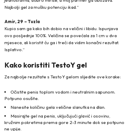
jednostavna, dobro miriše, a moj partner ga obožava.
Najbolji gel za mušku potenciju ikad.“
Amir, 29 – Tuzla
Kupio sam ga kako bih dobio na veličini i libidu. Ispunjava
ovo posljednje 100%. Veličina se povećala za 1 cm u dva
mjeseca, ali koristit ću ga i treći da vidim konačni rezultat.
Isplativo.“
Kako koristiti TestoY gel
Za najbolje rezultate s TestoY gelom slijedite ove korake:
Očistite penis toplom vodom i neutralnim sapunom.
Potpuno osušite.
Nanesite količinu gela veličine slanutka na dlan.
Masirajte gel na penis, uključujući glavić i osovinu,
kružnim pokretima prema gore 2-3 minute dok se potpuno
ne upije.