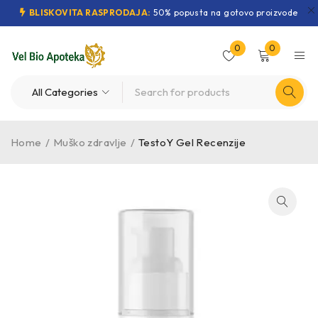
BLISKOVITA RASPRODAJA:
50% popusta na gotovo proizvode
0
0
Home
/
Muško zdravlje
/
TestoY Gel Recenzije