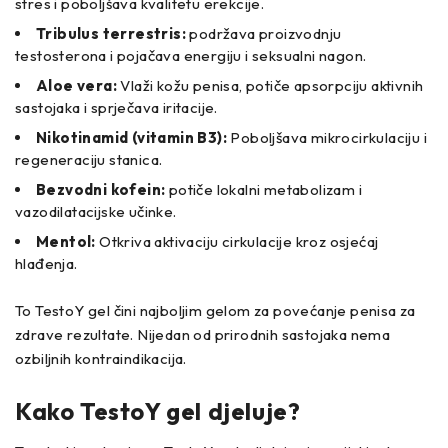
stres i poboljšava kvalitetu erekcije.
Tribulus terrestris:
podržava proizvodnju
testosterona i pojačava energiju i seksualni nagon.
Aloe vera:
Vlaži kožu penisa, potiče apsorpciju aktivnih
sastojaka i sprječava iritacije.
Nikotinamid (vitamin B3):
Poboljšava mikrocirkulaciju i
regeneraciju stanica.
Bezvodni kofein:
potiče lokalni metabolizam i
vazodilatacijske učinke.
Mentol:
Otkriva aktivaciju cirkulacije kroz osjećaj
hlađenja.
To TestoY gel čini najboljim gelom za povećanje penisa za
zdrave rezultate. Nijedan od prirodnih sastojaka nema
ozbiljnih kontraindikacija.
Kako TestoY gel djeluje?