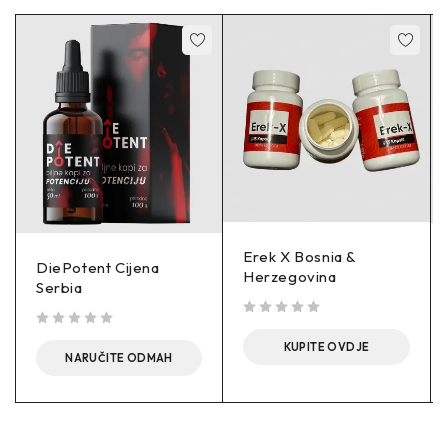
Erek X Bosnia &
DiePotent Cijena
Herzegovina
Serbia
out of 5
out of 5
KUPITE OVDJE
NARUČITE ODMAH