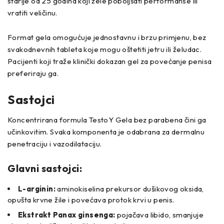
starije od 25 godina koji žele poboljšati performanse ili
vratiti veličinu.
Format gela omogućuje jednostavnu i brzu primjenu, bez
svakodnevnih tableta koje mogu oštetiti jetru ili želudac.
Pacijenti koji traže klinički dokazan gel za povećanje penisa
preferiraju ga.
Sastojci
Koncentrirana formula TestoY Gela bez parabena čini ga
učinkovitim. Svaka komponenta je odabrana za dermalnu
penetraciju i vazodilataciju.
Glavni sastojci:
L-arginin:
aminokiselina prekursor dušikovog oksida,
opušta krvne žile i povećava protok krvi u penis.
Ekstrakt Panax ginsenga:
pojačava libido, smanjuje