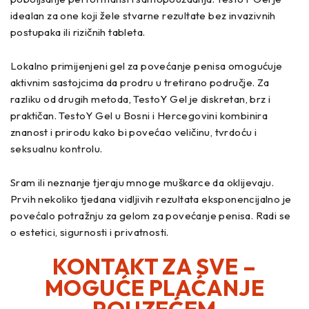
idealan za one koji žele stvarne rezultate bez invazivnih
postupaka ili rizičnih tableta.
Lokalno primijenjeni gel za povećanje penisa omogućuje
aktivnim sastojcima da prodru u tretirano područje. Za
razliku od drugih metoda, TestoY Gel je diskretan, brz i
praktičan. TestoY Gel u Bosni i Hercegovini kombinira
znanost i prirodu kako bi povećao veličinu, tvrdoću i
seksualnu kontrolu.
Sram ili neznanje tjeraju mnoge muškarce da oklijevaju.
Prvih nekoliko tjedana vidljivih rezultata eksponencijalno je
povećalo potražnju za gelom za povećanje penisa. Radi se
o estetici, sigurnosti i privatnosti.
KONTAKT ZA SVE –
MOGUĆE PLAĆANJE