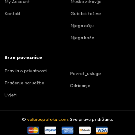
My Account
Muško zdravlje
Kontakt
Gubitak težine
Njega očiju
Njega kože
Brze poveznice
Pravila o privatnosti
Povrat_usluge
Praćenje narudžbe
Odricanje
Uvjeti
©
velbioapoteka.com
. Sva prava pridržana.