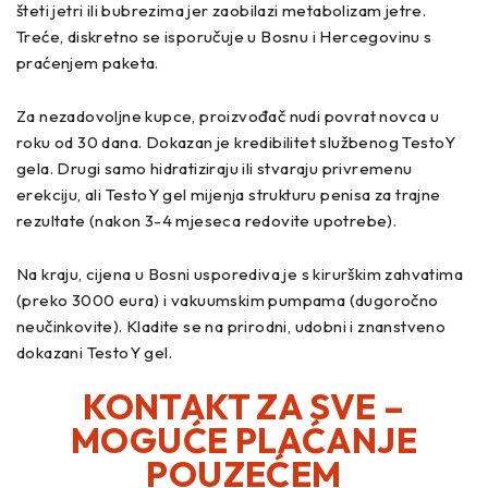
šteti jetri ili bubrezima jer zaobilazi metabolizam jetre.
Treće, diskretno se isporučuje u Bosnu i Hercegovinu s
praćenjem paketa.
Za nezadovoljne kupce, proizvođač nudi povrat novca u
roku od 30 dana. Dokazan je kredibilitet službenog TestoY
gela. Drugi samo hidratiziraju ili stvaraju privremenu
erekciju, ali TestoY gel mijenja strukturu penisa za trajne
rezultate (nakon 3-4 mjeseca redovite upotrebe).
Na kraju, cijena u Bosni usporediva je s kirurškim zahvatima
(preko 3000 eura) i vakuumskim pumpama (dugoročno
neučinkovite). Kladite se na prirodni, udobni i znanstveno
dokazani TestoY gel.
KONTAKT ZA SVE –
MOGUĆE PLAĆANJE
POUZEĆEM