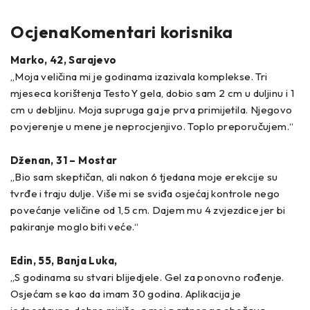
OcjenaKomentari korisnika
Marko, 42, Sarajevo
„Moja veličina mi je godinama izazivala komplekse. Tri
mjeseca korištenja TestoY gela, dobio sam 2 cm u duljinu i 1
cm u debljinu. Moja supruga ga je prva primijetila. Njegovo
povjerenje u mene je neprocjenjivo. Toplo preporučujem.“
Dženan, 31 – Mostar
„Bio sam skeptičan, ali nakon 6 tjedana moje erekcije su
tvrđe i traju dulje. Više mi se sviđa osjećaj kontrole nego
povećanje veličine od 1,5 cm. Dajem mu 4 zvjezdice jer bi
pakiranje moglo biti veće.“
Edin, 55, Banja Luka,
„S godinama su stvari blijedjele. Gel za ponovno rođenje.
Osjećam se kao da imam 30 godina. Aplikacija je