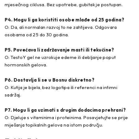
mjesečnog ciklusa. Bez upotrebe, gubitak je postupan.
P4. Mogu li ga koristiti osobe mlađe od 25 godina?
O: Da, ali normalan razvoj to ne zahtijeva. Odgovara
osobama od 25 do 30 godina.
P5. Povećava li zadržavanje masti ili tekućine?
O: TestoY gel ne uzrokuje edeme ili debljanje poput
hormonskih gelova.
P6. Dostavlja li se u Bosnu diskretno?
O: Kutija je bijela, bez logotipa ili referenci na intimni
sadržaj.
P7. Mogu li ga uzimati s drugim dodacima prehrani?
O: Djeluje s vitaminima i proteinima. Posavjetujte se prije
miješanja topikalnih gelova na istom području.